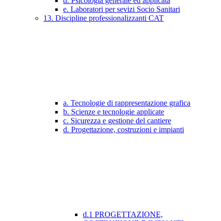
d. Psicologia generale ed applicata
e. Laboratori per sevizi Socio Sanitari
13. Discipline professionalizzanti CAT
a. Tecnologie di rappresentazione grafica
b. Scienze e tecnologie applicate
c. Sicurezza e gestione del cantiere
d. Progettazione, costruzioni e impianti
d.1 PROGETTAZIONE,