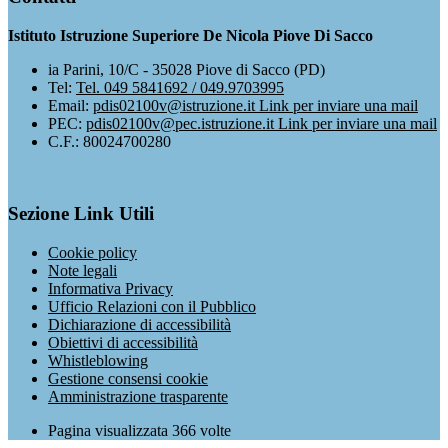
Istituto Istruzione Superiore De Nicola Piove Di Sacco
ia Parini, 10/C - 35028 Piove di Sacco (PD)
Tel:
Tel. 049 5841692 / 049.9703995
Email:
pdis02100v@istruzione.it
Link per inviare una mail
PEC:
pdis02100v@pec.istruzione.it
Link per inviare una mail
C.F.: 80024700280
Sezione Link Utili
Cookie policy
Note legali
Informativa Privacy
Ufficio Relazioni con il Pubblico
Dichiarazione di accessibilità
Obiettivi di accessibilità
Whistleblowing
Gestione consensi cookie
Amministrazione trasparente
Pagina visualizzata
366
volte