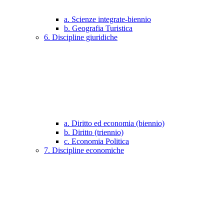
a. Scienze integrate-biennio
b. Geografia Turistica
6. Discipline giuridiche
a. Diritto ed economia (biennio)
b. Diritto (triennio)
c. Economia Politica
7. Discipline economiche