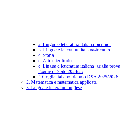
a. Lingue e letteratura italiana-biennio.
b. Lingue e letteratura italiana-triennio.
c. Storia
d. Arte e territorio.
e. Lingua e letteratura italiana_griglia prova
Esame di Stato 2024/25
f. Griglie italiano triennio DSA 2025/2026
2. Matematica e matematica applicata
3. Lingua e letteratura inglese