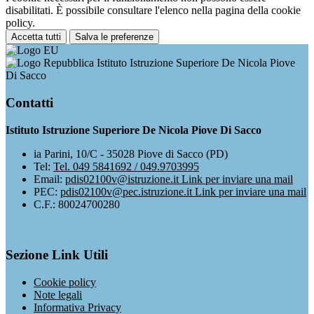
disabilitati. È possibile consultare l'elenco nella pagina della cookie
policy.
Accetta tutti
Salva le preferenze
Istituto Istruzione Superiore De Nicola Piove
Di Sacco
Contatti
Istituto Istruzione Superiore De Nicola Piove Di Sacco
ia Parini, 10/C - 35028 Piove di Sacco (PD)
Tel:
Tel. 049 5841692 / 049.9703995
Email:
pdis02100v@istruzione.it
Link per inviare una mail
PEC:
pdis02100v@pec.istruzione.it
Link per inviare una mail
C.F.: 80024700280
Sezione Link Utili
Cookie policy
Note legali
Informativa Privacy