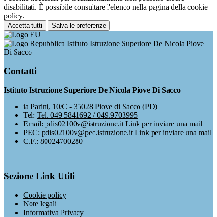
disabilitati. È possibile consultare l'elenco nella pagina della cookie
policy.
Accetta tutti
Salva le preferenze
Istituto Istruzione Superiore De Nicola Piove
Di Sacco
Contatti
Istituto Istruzione Superiore De Nicola Piove Di Sacco
ia Parini, 10/C - 35028 Piove di Sacco (PD)
Tel:
Tel. 049 5841692 / 049.9703995
Email:
pdis02100v@istruzione.it
Link per inviare una mail
PEC:
pdis02100v@pec.istruzione.it
Link per inviare una mail
C.F.: 80024700280
Sezione Link Utili
Cookie policy
Note legali
Informativa Privacy