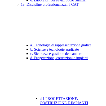
e. Laboratori per sevizi Socio Sanitari
13. Discipline professionalizzanti CAT
a. Tecnologie di rappresentazione grafica
b. Scienze e tecnologie applicate
c. Sicurezza e gestione del cantiere
d. Progettazione, costruzioni e impianti
d.1 PROGETTAZIONE,
COSTRUZIONE E IMPIANTI