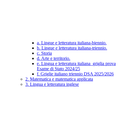
a. Lingue e letteratura italiana-biennio.
b. Lingue e letteratura italiana-triennio.
c. Storia
d. Arte e territorio.
e. Lingua e letteratura italiana_griglia prova
Esame di Stato 2024/25
f. Griglie italiano triennio DSA 2025/2026
2. Matematica e matematica applicata
3. Lingua e letteratura inglese