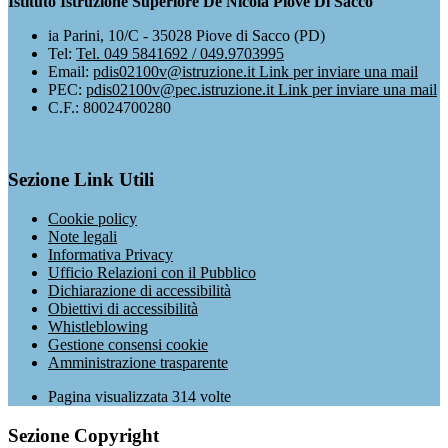
Istituto Istruzione Superiore De Nicola Piove Di Sacco
ia Parini, 10/C - 35028 Piove di Sacco (PD)
Tel:
Tel. 049 5841692 / 049.9703995
Email:
pdis02100v@istruzione.it
Link per inviare una mail
PEC:
pdis02100v@pec.istruzione.it
Link per inviare una mail
C.F.: 80024700280
Sezione Link Utili
Cookie policy
Note legali
Informativa Privacy
Ufficio Relazioni con il Pubblico
Dichiarazione di accessibilità
Obiettivi di accessibilità
Whistleblowing
Gestione consensi cookie
Amministrazione trasparente
Pagina visualizzata
314
volte
Sezione Copyright