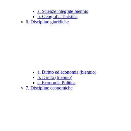
a. Scienze integrate-biennio
b. Geografia Turistica
6. Discipline giuridiche
a. Diritto ed economia (biennio)
b. Diritto (triennio)
c. Economia Politica
7. Discipline economiche