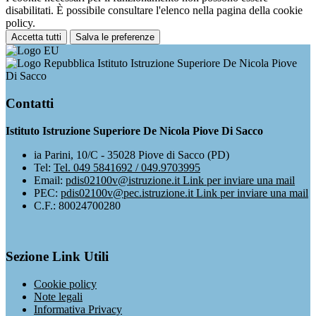
disabilitati. È possibile consultare l'elenco nella pagina della cookie
policy.
Accetta tutti
Salva le preferenze
Istituto Istruzione Superiore De Nicola Piove
Di Sacco
Contatti
Istituto Istruzione Superiore De Nicola Piove Di Sacco
ia Parini, 10/C - 35028 Piove di Sacco (PD)
Tel:
Tel. 049 5841692 / 049.9703995
Email:
pdis02100v@istruzione.it
Link per inviare una mail
PEC:
pdis02100v@pec.istruzione.it
Link per inviare una mail
C.F.: 80024700280
Sezione Link Utili
Cookie policy
Note legali
Informativa Privacy