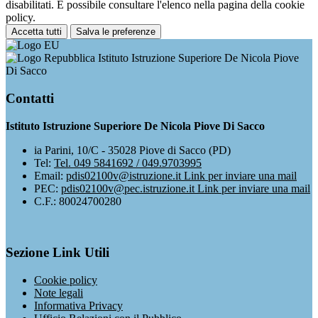
disabilitati. È possibile consultare l'elenco nella pagina della cookie
policy.
Accetta tutti
Salva le preferenze
Istituto Istruzione Superiore De Nicola Piove
Di Sacco
Contatti
Istituto Istruzione Superiore De Nicola Piove Di Sacco
ia Parini, 10/C - 35028 Piove di Sacco (PD)
Tel:
Tel. 049 5841692 / 049.9703995
Email:
pdis02100v@istruzione.it
Link per inviare una mail
PEC:
pdis02100v@pec.istruzione.it
Link per inviare una mail
C.F.: 80024700280
Sezione Link Utili
Cookie policy
Note legali
Informativa Privacy