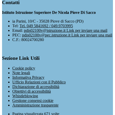
Contatti
Istituto Istruzione Superiore De Nicola Piove Di Sacco
ia Parini, 10/C - 35028 Piove di Sacco (PD)
Tel:
Tel. 049 5841692 / 049.9703995
Email:
pdis02100v@istruzione.it
Link per inviare una mail
PEC:
pdis02100v@pec.istruzione.it
Link per inviare una mail
C.F.: 80024700280
Sezione Link Utili
Cookie policy
Note legali
Informativa Privacy
Ufficio Relazioni con il Pubblico
Dichiarazione di accessibilità
Obiettivi di accessibilità
Whistleblowing
Gestione consensi cookie
Amministrazione trasparente
Pagina visualizzata
671
volte