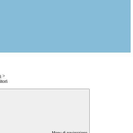
a
>
itori
Menu di navigazione