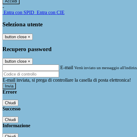
-
Entra con SPID
Entra con CIE
Seleziona utente
button close
×
Recupero password
button close
×
E-mail
Verrà inviato un messaggio all'indirizz
E-mail inviata, si prega di controllare la casella di posta elettronica!
Errore
Chiudi
Successo
Chiudi
Informazione
Chiudi