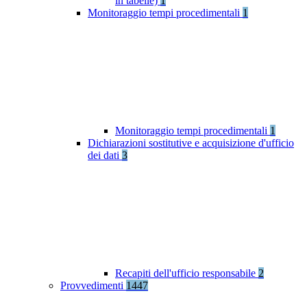
in tabelle)
1
Monitoraggio tempi procedimentali
1
Monitoraggio tempi procedimentali
1
Dichiarazioni sostitutive e acquisizione d'ufficio
dei dati
3
Recapiti dell'ufficio responsabile
2
Provvedimenti
1447