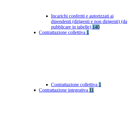
Incarichi conferiti e autorizzati ai
dipendenti (dirigenti e non dirigenti) (da
pubblicare in tabelle)
140
Contrattazione collettiva
1
Contrattazione collettiva
1
Contrattazione integrativa
11