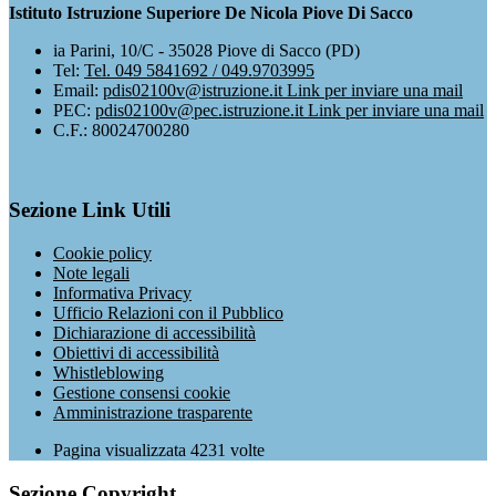
Istituto Istruzione Superiore De Nicola Piove Di Sacco
ia Parini, 10/C - 35028 Piove di Sacco (PD)
Tel:
Tel. 049 5841692 / 049.9703995
Email:
pdis02100v@istruzione.it
Link per inviare una mail
PEC:
pdis02100v@pec.istruzione.it
Link per inviare una mail
C.F.: 80024700280
Sezione Link Utili
Cookie policy
Note legali
Informativa Privacy
Ufficio Relazioni con il Pubblico
Dichiarazione di accessibilità
Obiettivi di accessibilità
Whistleblowing
Gestione consensi cookie
Amministrazione trasparente
Pagina visualizzata
4231
volte
Sezione Copyright