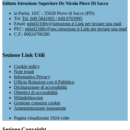
Istituto Istruzione Superiore De Nicola Piove Di Sacco
ia Parini, 10/C - 35028 Piove di Sacco (PD)
Tel:
Tel. 049 5841692 / 049.9703995
Email:
pdis02100v@istruzione.it
Link per inviare una mail
PEC:
pdis02100v@pec.istruzione.it
Link per inviare una mail
C.F.: 80024700280
Sezione Link Utili
Cookie policy
Note legali
Informativa Privacy
Ufficio Relazioni con il Pubblico
Dichiarazione di accessibilità
Obiettivi di accessibilità
Whistleblowing
Gestione consensi cookie
Amministrazione trasparente
Pagina visualizzata
1924
volte
Sezione Copyright