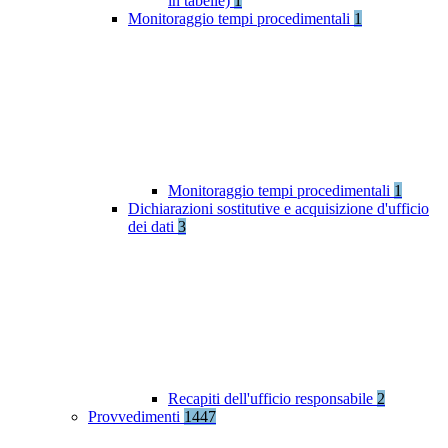
in tabelle)
1
Monitoraggio tempi procedimentali
1
Monitoraggio tempi procedimentali
1
Dichiarazioni sostitutive e acquisizione d'ufficio
dei dati
3
Recapiti dell'ufficio responsabile
2
Provvedimenti
1447