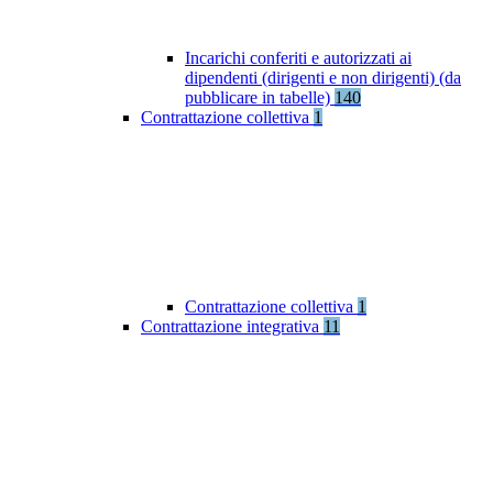
Incarichi conferiti e autorizzati ai
dipendenti (dirigenti e non dirigenti) (da
pubblicare in tabelle)
140
Contrattazione collettiva
1
Contrattazione collettiva
1
Contrattazione integrativa
11