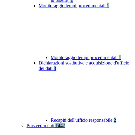
in tabelle)
1
Monitoraggio tempi procedimentali
1
Monitoraggio tempi procedimentali
1
Dichiarazioni sostitutive e acquisizione d'ufficio
dei dati
3
Recapiti dell'ufficio responsabile
2
Provvedimenti
1447