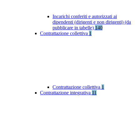
Incarichi conferiti e autorizzati ai
dipendenti (dirigenti e non dirigenti) (da
pubblicare in tabelle)
140
Contrattazione collettiva
1
Contrattazione collettiva
1
Contrattazione integrativa
11