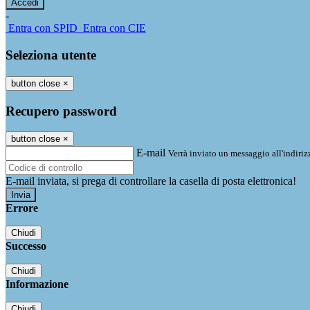
-
Entra con SPID
Entra con CIE
Seleziona utente
button close
×
Recupero password
button close
×
E-mail
Verrà inviato un messaggio all'indirizz
E-mail inviata, si prega di controllare la casella di posta elettronica!
Errore
Chiudi
Successo
Chiudi
Informazione
Chiudi