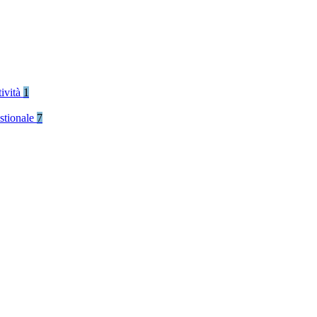
tività
1
stionale
7