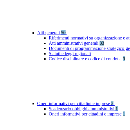
Atti generali
50
Riferimenti normativi su organizzazione e at
Atti amministrativi generali
33
Documenti di programmazione strategico-ge
Statuti e leggi regionali
Codice disciplinare e codice di condotta
9
Oneri informativi per cittadini e imprese
2
Scadenzario obblighi amministrativi
1
Oneri informativi per cittadini e imprese
1