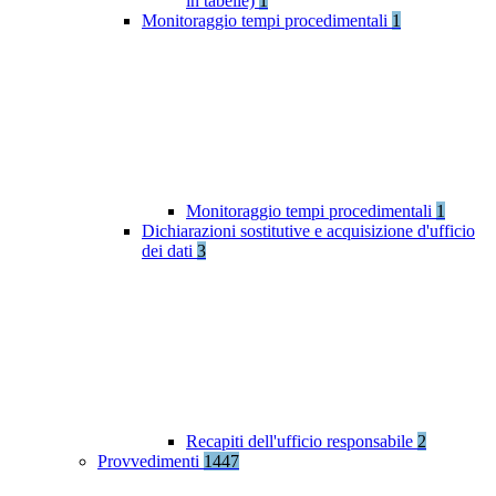
in tabelle)
1
Monitoraggio tempi procedimentali
1
Monitoraggio tempi procedimentali
1
Dichiarazioni sostitutive e acquisizione d'ufficio
dei dati
3
Recapiti dell'ufficio responsabile
2
Provvedimenti
1447