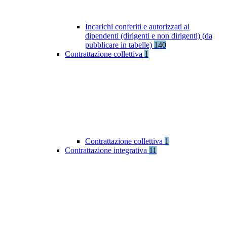
Incarichi conferiti e autorizzati ai
dipendenti (dirigenti e non dirigenti) (da
pubblicare in tabelle)
140
Contrattazione collettiva
1
Contrattazione collettiva
1
Contrattazione integrativa
11