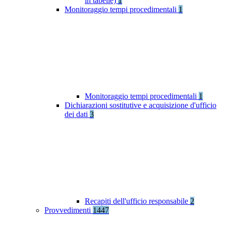
in tabelle)
1
Monitoraggio tempi procedimentali
1
Monitoraggio tempi procedimentali
1
Dichiarazioni sostitutive e acquisizione d'ufficio
dei dati
3
Recapiti dell'ufficio responsabile
2
Provvedimenti
1447