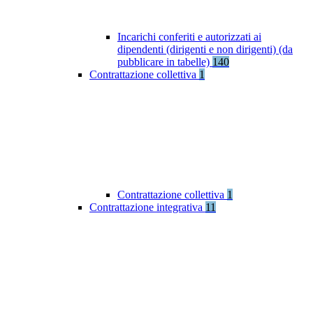
Incarichi conferiti e autorizzati ai
dipendenti (dirigenti e non dirigenti) (da
pubblicare in tabelle)
140
Contrattazione collettiva
1
Contrattazione collettiva
1
Contrattazione integrativa
11