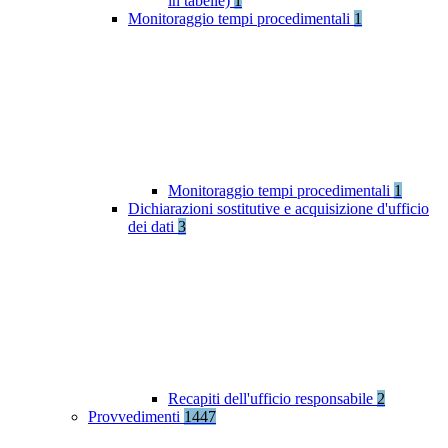
in tabelle)
1
Monitoraggio tempi procedimentali
1
Monitoraggio tempi procedimentali
1
Dichiarazioni sostitutive e acquisizione d'ufficio
dei dati
3
Recapiti dell'ufficio responsabile
2
Provvedimenti
1447