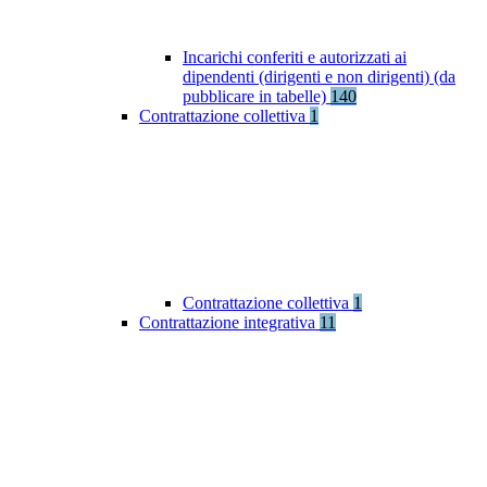
Incarichi conferiti e autorizzati ai
dipendenti (dirigenti e non dirigenti) (da
pubblicare in tabelle)
140
Contrattazione collettiva
1
Contrattazione collettiva
1
Contrattazione integrativa
11