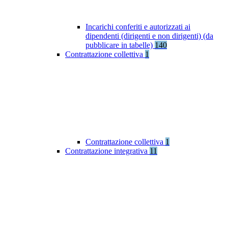
Incarichi conferiti e autorizzati ai
dipendenti (dirigenti e non dirigenti) (da
pubblicare in tabelle)
140
Contrattazione collettiva
1
Contrattazione collettiva
1
Contrattazione integrativa
11