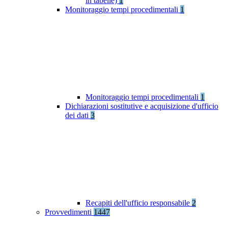
in tabelle)
1
Monitoraggio tempi procedimentali
1
Monitoraggio tempi procedimentali
1
Dichiarazioni sostitutive e acquisizione d'ufficio
dei dati
3
Recapiti dell'ufficio responsabile
2
Provvedimenti
1447