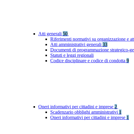
Atti generali
50
Riferimenti normativi su organizzazione e at
Atti amministrativi generali
33
Documenti di programmazione strategico-ge
Statuti e leggi regionali
Codice disciplinare e codice di condotta
9
Oneri informativi per cittadini e imprese
2
Scadenzario obblighi amministrativi
1
Oneri informativi per cittadini e imprese
1