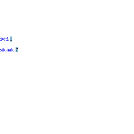
tività
1
stionale
7