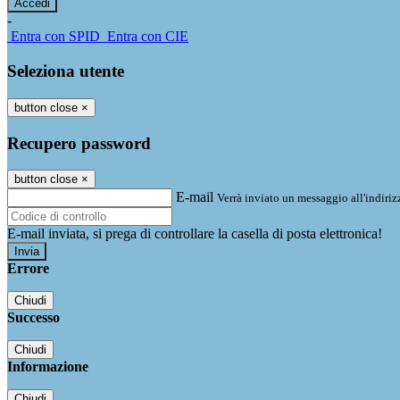
-
Entra con SPID
Entra con CIE
Seleziona utente
button close
×
Recupero password
button close
×
E-mail
Verrà inviato un messaggio all'indirizz
E-mail inviata, si prega di controllare la casella di posta elettronica!
Errore
Chiudi
Successo
Chiudi
Informazione
Chiudi