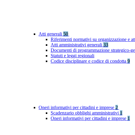
Atti generali
50
Riferimenti normativi su organizzazione e at
Atti amministrativi generali
33
Documenti di programmazione strategico-ge
Statuti e leggi regionali
Codice disciplinare e codice di condotta
9
Oneri informativi per cittadini e imprese
2
Scadenzario obblighi amministrativi
1
Oneri informativi per cittadini e imprese
1