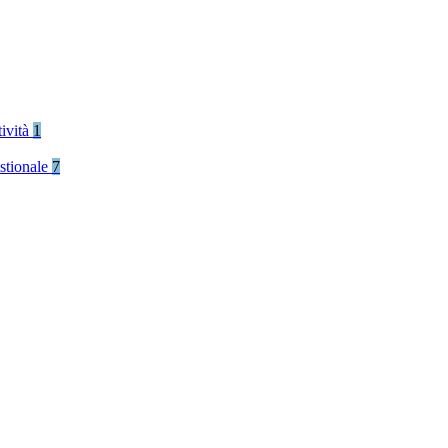
tività
1
stionale
7