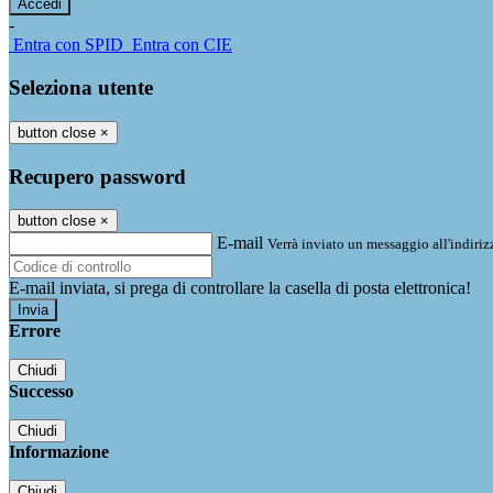
-
Entra con SPID
Entra con CIE
Seleziona utente
button close
×
Recupero password
button close
×
E-mail
Verrà inviato un messaggio all'indirizz
E-mail inviata, si prega di controllare la casella di posta elettronica!
Errore
Chiudi
Successo
Chiudi
Informazione
Chiudi