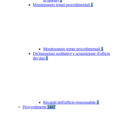
in tabelle)
1
Monitoraggio tempi procedimentali
1
Monitoraggio tempi procedimentali
1
Dichiarazioni sostitutive e acquisizione d'ufficio
dei dati
3
Recapiti dell'ufficio responsabile
2
Provvedimenti
1447