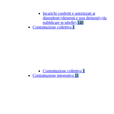
Incarichi conferiti e autorizzati ai
dipendenti (dirigenti e non dirigenti) (da
pubblicare in tabelle)
140
Contrattazione collettiva
1
Contrattazione collettiva
1
Contrattazione integrativa
11