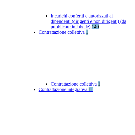
Incarichi conferiti e autorizzati ai
dipendenti (dirigenti e non dirigenti) (da
pubblicare in tabelle)
140
Contrattazione collettiva
1
Contrattazione collettiva
1
Contrattazione integrativa
11