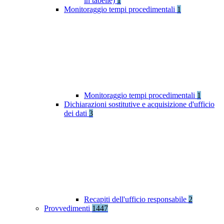
in tabelle)
1
Monitoraggio tempi procedimentali
1
Monitoraggio tempi procedimentali
1
Dichiarazioni sostitutive e acquisizione d'ufficio
dei dati
3
Recapiti dell'ufficio responsabile
2
Provvedimenti
1447