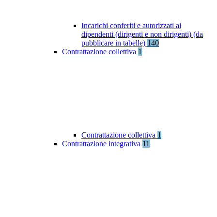
Incarichi conferiti e autorizzati ai
dipendenti (dirigenti e non dirigenti) (da
pubblicare in tabelle)
140
Contrattazione collettiva
1
Contrattazione collettiva
1
Contrattazione integrativa
11