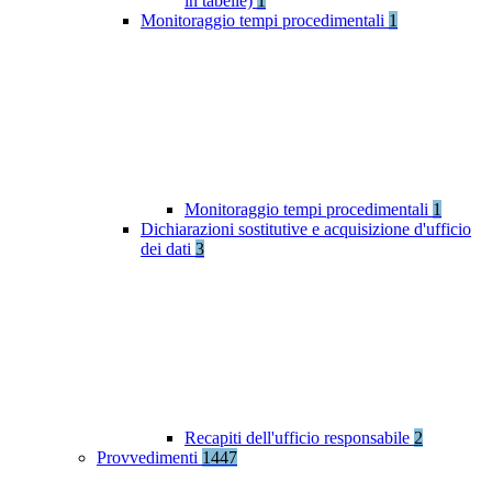
in tabelle)
1
Monitoraggio tempi procedimentali
1
Monitoraggio tempi procedimentali
1
Dichiarazioni sostitutive e acquisizione d'ufficio
dei dati
3
Recapiti dell'ufficio responsabile
2
Provvedimenti
1447