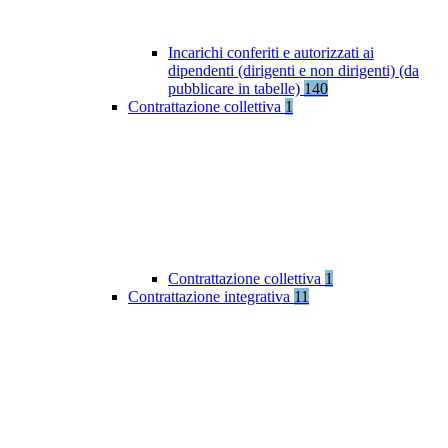
Incarichi conferiti e autorizzati ai
dipendenti (dirigenti e non dirigenti) (da
pubblicare in tabelle)
140
Contrattazione collettiva
1
Contrattazione collettiva
1
Contrattazione integrativa
11