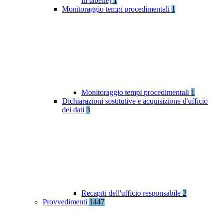
in tabelle)
1
Monitoraggio tempi procedimentali
1
Monitoraggio tempi procedimentali
1
Dichiarazioni sostitutive e acquisizione d'ufficio
dei dati
3
Recapiti dell'ufficio responsabile
2
Provvedimenti
1447