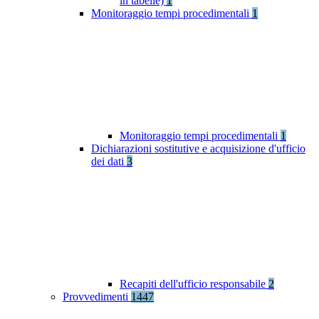
in tabelle)
1
Monitoraggio tempi procedimentali
1
Monitoraggio tempi procedimentali
1
Dichiarazioni sostitutive e acquisizione d'ufficio
dei dati
3
Recapiti dell'ufficio responsabile
2
Provvedimenti
1447