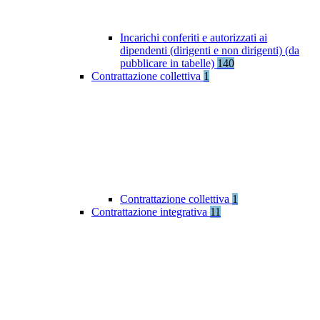
Incarichi conferiti e autorizzati ai
dipendenti (dirigenti e non dirigenti) (da
pubblicare in tabelle)
140
Contrattazione collettiva
1
Contrattazione collettiva
1
Contrattazione integrativa
11