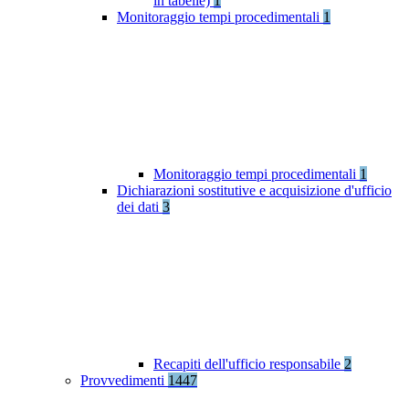
in tabelle)
1
Monitoraggio tempi procedimentali
1
Monitoraggio tempi procedimentali
1
Dichiarazioni sostitutive e acquisizione d'ufficio
dei dati
3
Recapiti dell'ufficio responsabile
2
Provvedimenti
1447