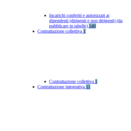
Incarichi conferiti e autorizzati ai
dipendenti (dirigenti e non dirigenti) (da
pubblicare in tabelle)
140
Contrattazione collettiva
1
Contrattazione collettiva
1
Contrattazione integrativa
11