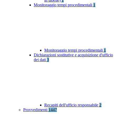
in tabelle)
1
Monitoraggio tempi procedimentali
1
Monitoraggio tempi procedimentali
1
Dichiarazioni sostitutive e acquisizione d'ufficio
dei dati
3
Recapiti dell'ufficio responsabile
2
Provvedimenti
1447