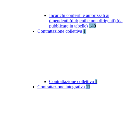
Incarichi conferiti e autorizzati ai
dipendenti (dirigenti e non dirigenti) (da
pubblicare in tabelle)
140
Contrattazione collettiva
1
Contrattazione collettiva
1
Contrattazione integrativa
11