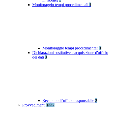
in tabelle)
1
Monitoraggio tempi procedimentali
1
Monitoraggio tempi procedimentali
1
Dichiarazioni sostitutive e acquisizione d'ufficio
dei dati
3
Recapiti dell'ufficio responsabile
2
Provvedimenti
1447