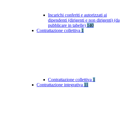
Incarichi conferiti e autorizzati ai
dipendenti (dirigenti e non dirigenti) (da
pubblicare in tabelle)
140
Contrattazione collettiva
1
Contrattazione collettiva
1
Contrattazione integrativa
11