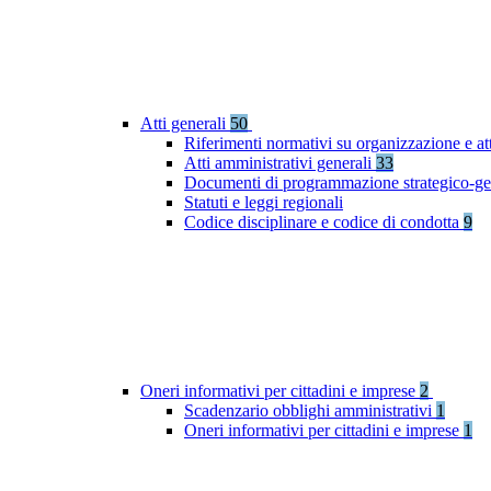
Atti generali
50
Riferimenti normativi su organizzazione e at
Atti amministrativi generali
33
Documenti di programmazione strategico-ge
Statuti e leggi regionali
Codice disciplinare e codice di condotta
9
Oneri informativi per cittadini e imprese
2
Scadenzario obblighi amministrativi
1
Oneri informativi per cittadini e imprese
1