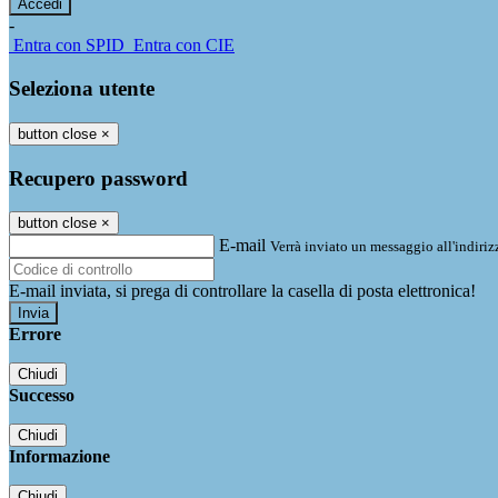
-
Entra con SPID
Entra con CIE
Seleziona utente
button close
×
Recupero password
button close
×
E-mail
Verrà inviato un messaggio all'indirizz
E-mail inviata, si prega di controllare la casella di posta elettronica!
Errore
Chiudi
Successo
Chiudi
Informazione
Chiudi