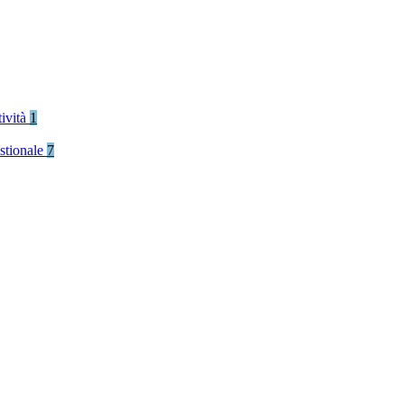
tività
1
stionale
7