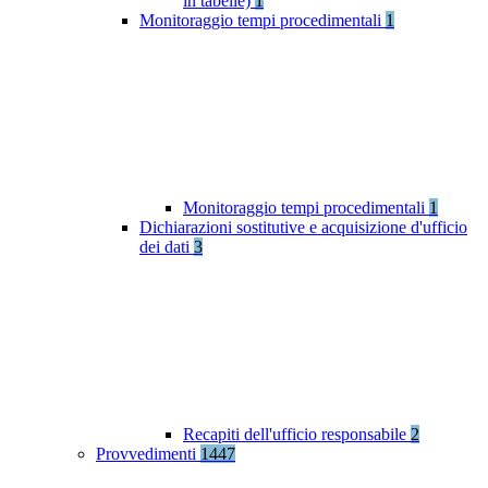
in tabelle)
1
Monitoraggio tempi procedimentali
1
Monitoraggio tempi procedimentali
1
Dichiarazioni sostitutive e acquisizione d'ufficio
dei dati
3
Recapiti dell'ufficio responsabile
2
Provvedimenti
1447