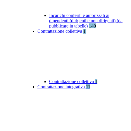
Incarichi conferiti e autorizzati ai
dipendenti (dirigenti e non dirigenti) (da
pubblicare in tabelle)
140
Contrattazione collettiva
1
Contrattazione collettiva
1
Contrattazione integrativa
11