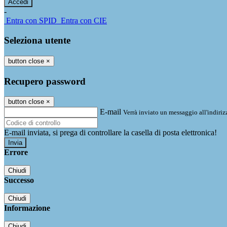
-
Entra con SPID
Entra con CIE
Seleziona utente
button close
×
Recupero password
button close
×
E-mail
Verrà inviato un messaggio all'indirizz
E-mail inviata, si prega di controllare la casella di posta elettronica!
Errore
Chiudi
Successo
Chiudi
Informazione
Chiudi