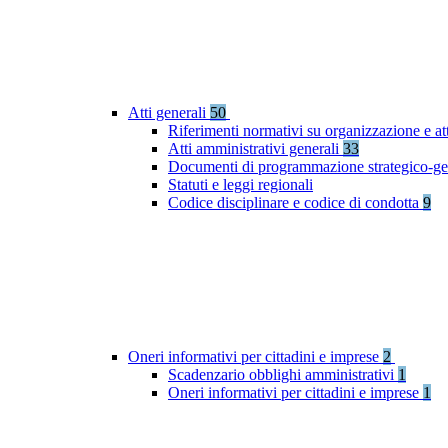
Atti generali
50
Riferimenti normativi su organizzazione e at
Atti amministrativi generali
33
Documenti di programmazione strategico-ge
Statuti e leggi regionali
Codice disciplinare e codice di condotta
9
Oneri informativi per cittadini e imprese
2
Scadenzario obblighi amministrativi
1
Oneri informativi per cittadini e imprese
1