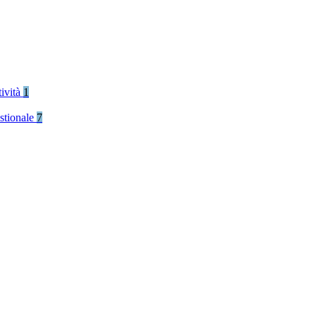
tività
1
stionale
7