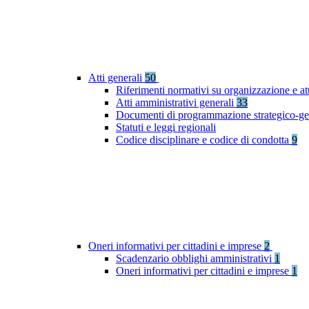
Atti generali
50
Riferimenti normativi su organizzazione e at
Atti amministrativi generali
33
Documenti di programmazione strategico-ge
Statuti e leggi regionali
Codice disciplinare e codice di condotta
9
Oneri informativi per cittadini e imprese
2
Scadenzario obblighi amministrativi
1
Oneri informativi per cittadini e imprese
1