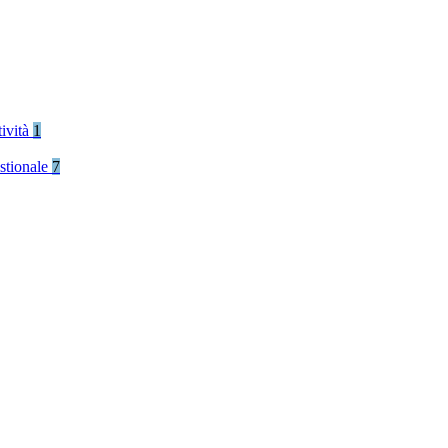
tività
1
stionale
7