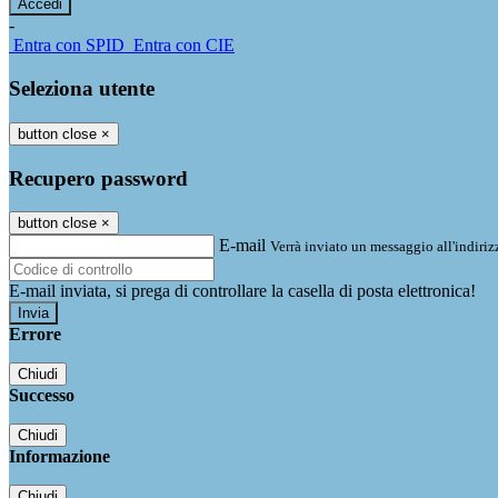
-
Entra con SPID
Entra con CIE
Seleziona utente
button close
×
Recupero password
button close
×
E-mail
Verrà inviato un messaggio all'indirizz
E-mail inviata, si prega di controllare la casella di posta elettronica!
Errore
Chiudi
Successo
Chiudi
Informazione
Chiudi