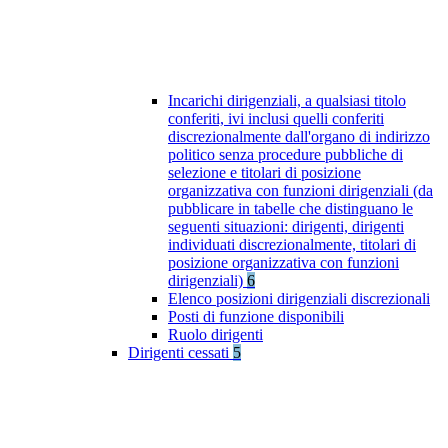
Incarichi dirigenziali, a qualsiasi titolo
conferiti, ivi inclusi quelli conferiti
discrezionalmente dall'organo di indirizzo
politico senza procedure pubbliche di
selezione e titolari di posizione
organizzativa con funzioni dirigenziali (da
pubblicare in tabelle che distinguano le
seguenti situazioni: dirigenti, dirigenti
individuati discrezionalmente, titolari di
posizione organizzativa con funzioni
dirigenziali)
6
Elenco posizioni dirigenziali discrezionali
Posti di funzione disponibili
Ruolo dirigenti
Dirigenti cessati
5