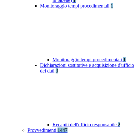
in tabelle)
1
Monitoraggio tempi procedimentali
1
Monitoraggio tempi procedimentali
1
Dichiarazioni sostitutive e acquisizione d'ufficio
dei dati
3
Recapiti dell'ufficio responsabile
2
Provvedimenti
1447