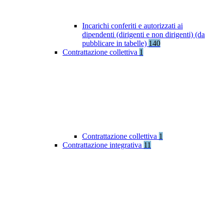
Incarichi conferiti e autorizzati ai
dipendenti (dirigenti e non dirigenti) (da
pubblicare in tabelle)
140
Contrattazione collettiva
1
Contrattazione collettiva
1
Contrattazione integrativa
11