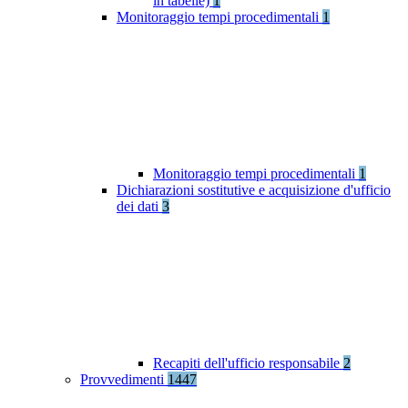
in tabelle)
1
Monitoraggio tempi procedimentali
1
Monitoraggio tempi procedimentali
1
Dichiarazioni sostitutive e acquisizione d'ufficio
dei dati
3
Recapiti dell'ufficio responsabile
2
Provvedimenti
1447