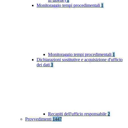
in tabelle)
1
Monitoraggio tempi procedimentali
1
Monitoraggio tempi procedimentali
1
Dichiarazioni sostitutive e acquisizione d'ufficio
dei dati
3
Recapiti dell'ufficio responsabile
2
Provvedimenti
1447