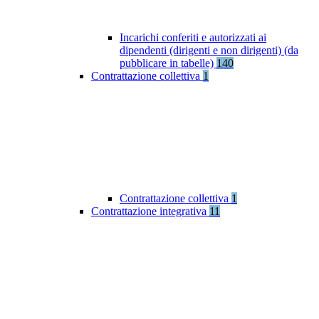
Incarichi conferiti e autorizzati ai
dipendenti (dirigenti e non dirigenti) (da
pubblicare in tabelle)
140
Contrattazione collettiva
1
Contrattazione collettiva
1
Contrattazione integrativa
11