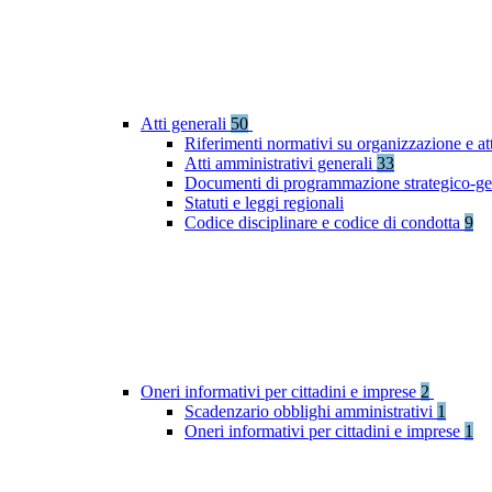
Atti generali
50
Riferimenti normativi su organizzazione e at
Atti amministrativi generali
33
Documenti di programmazione strategico-ge
Statuti e leggi regionali
Codice disciplinare e codice di condotta
9
Oneri informativi per cittadini e imprese
2
Scadenzario obblighi amministrativi
1
Oneri informativi per cittadini e imprese
1