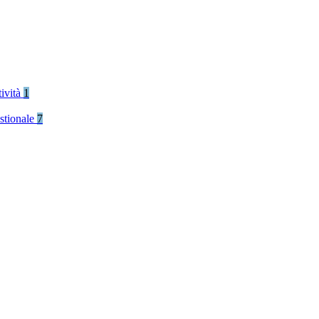
tività
1
stionale
7