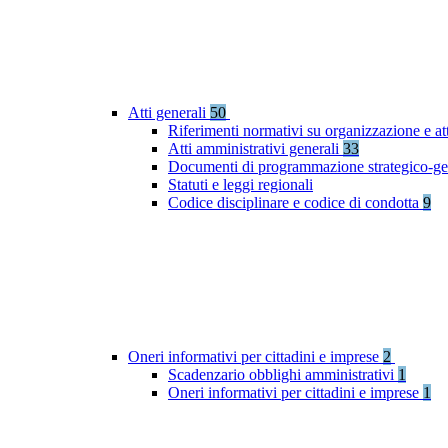
Atti generali
50
Riferimenti normativi su organizzazione e at
Atti amministrativi generali
33
Documenti di programmazione strategico-ge
Statuti e leggi regionali
Codice disciplinare e codice di condotta
9
Oneri informativi per cittadini e imprese
2
Scadenzario obblighi amministrativi
1
Oneri informativi per cittadini e imprese
1