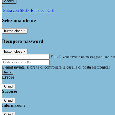
-
Entra con SPID
Entra con CIE
Seleziona utente
button close
×
Recupero password
button close
×
E-mail
Verrà inviato un messaggio all'indirizz
E-mail inviata, si prega di controllare la casella di posta elettronica!
Errore
Chiudi
Successo
Chiudi
Informazione
Chiudi