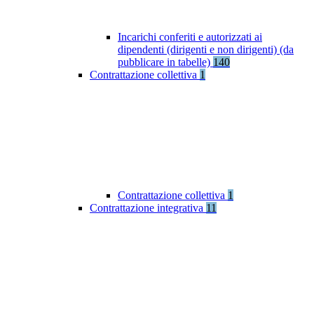
Incarichi conferiti e autorizzati ai
dipendenti (dirigenti e non dirigenti) (da
pubblicare in tabelle)
140
Contrattazione collettiva
1
Contrattazione collettiva
1
Contrattazione integrativa
11