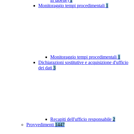
in tabelle)
1
Monitoraggio tempi procedimentali
1
Monitoraggio tempi procedimentali
1
Dichiarazioni sostitutive e acquisizione d'ufficio
dei dati
3
Recapiti dell'ufficio responsabile
2
Provvedimenti
1447