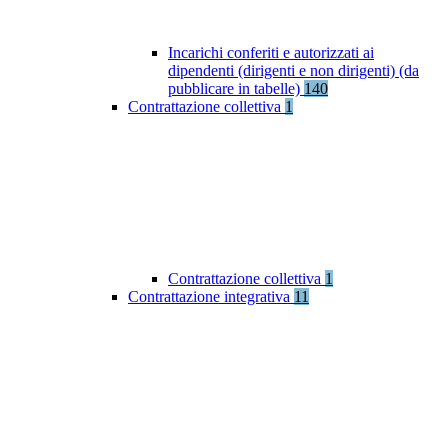
Incarichi conferiti e autorizzati ai
dipendenti (dirigenti e non dirigenti) (da
pubblicare in tabelle)
140
Contrattazione collettiva
1
Contrattazione collettiva
1
Contrattazione integrativa
11