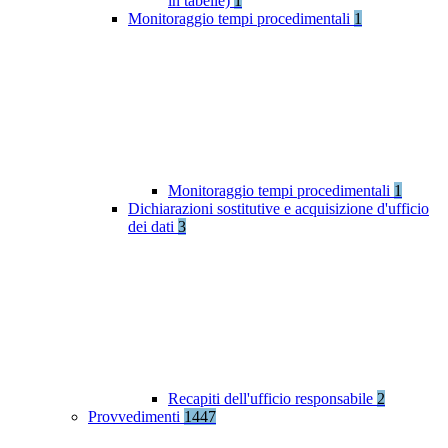
in tabelle)
1
Monitoraggio tempi procedimentali
1
Monitoraggio tempi procedimentali
1
Dichiarazioni sostitutive e acquisizione d'ufficio
dei dati
3
Recapiti dell'ufficio responsabile
2
Provvedimenti
1447