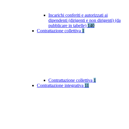
Incarichi conferiti e autorizzati ai
dipendenti (dirigenti e non dirigenti) (da
pubblicare in tabelle)
140
Contrattazione collettiva
1
Contrattazione collettiva
1
Contrattazione integrativa
11