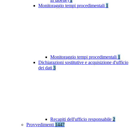
in tabelle)
1
Monitoraggio tempi procedimentali
1
Monitoraggio tempi procedimentali
1
Dichiarazioni sostitutive e acquisizione d'ufficio
dei dati
3
Recapiti dell'ufficio responsabile
2
Provvedimenti
1447