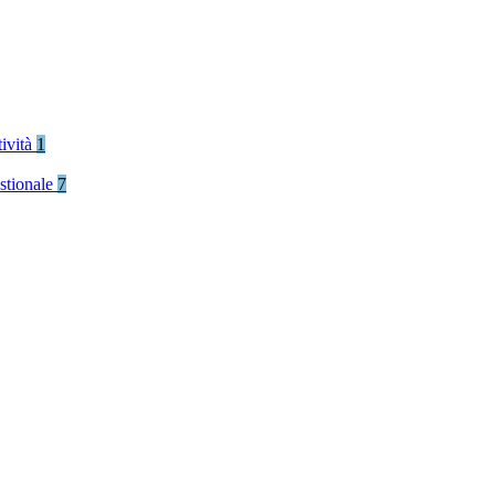
tività
1
stionale
7