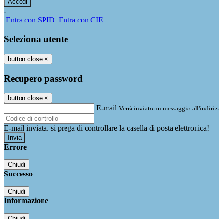
-
Entra con SPID
Entra con CIE
Seleziona utente
button close
×
Recupero password
button close
×
E-mail
Verrà inviato un messaggio all'indirizz
E-mail inviata, si prega di controllare la casella di posta elettronica!
Errore
Chiudi
Successo
Chiudi
Informazione
Chiudi