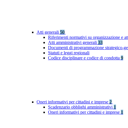
Atti generali
50
Riferimenti normativi su organizzazione e at
Atti amministrativi generali
33
Documenti di programmazione strategico-ge
Statuti e leggi regionali
Codice disciplinare e codice di condotta
9
Oneri informativi per cittadini e imprese
2
Scadenzario obblighi amministrativi
1
Oneri informativi per cittadini e imprese
1