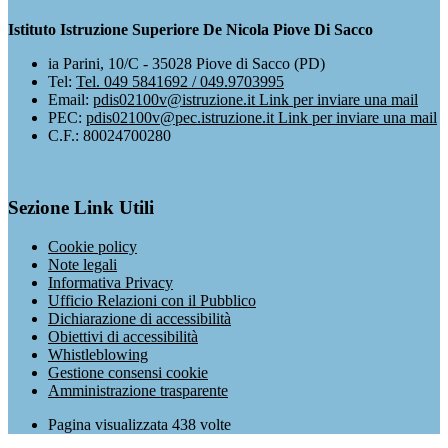
Istituto Istruzione Superiore De Nicola Piove Di Sacco
ia Parini, 10/C - 35028 Piove di Sacco (PD)
Tel:
Tel. 049 5841692 / 049.9703995
Email:
pdis02100v@istruzione.it
Link per inviare una mail
PEC:
pdis02100v@pec.istruzione.it
Link per inviare una mail
C.F.: 80024700280
Sezione Link Utili
Cookie policy
Note legali
Informativa Privacy
Ufficio Relazioni con il Pubblico
Dichiarazione di accessibilità
Obiettivi di accessibilità
Whistleblowing
Gestione consensi cookie
Amministrazione trasparente
Pagina visualizzata
438
volte