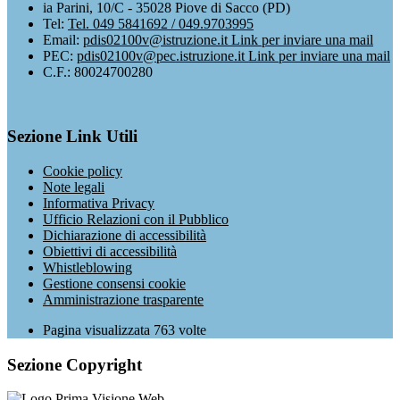
ia Parini, 10/C - 35028 Piove di Sacco (PD)
Tel:
Tel. 049 5841692 / 049.9703995
Email:
pdis02100v@istruzione.it
Link per inviare una mail
PEC:
pdis02100v@pec.istruzione.it
Link per inviare una mail
C.F.: 80024700280
Sezione Link Utili
Cookie policy
Note legali
Informativa Privacy
Ufficio Relazioni con il Pubblico
Dichiarazione di accessibilità
Obiettivi di accessibilità
Whistleblowing
Gestione consensi cookie
Amministrazione trasparente
Pagina visualizzata
763
volte
Sezione Copyright