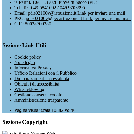
ia Parini, 10/C - 35028 Piove di Sacco (PD)
Tel:
Tel. 049 5841692 / 049.9703995
Email:
pdis02100v@istruzione.it
Link per inviare una mail
PEC:
pdis02100v@pec.istruzione.it
Link per inviare una mail
C.F.: 80024700280
Sezione Link Utili
Cookie policy
Note legali
Informativa Privacy
Ufficio Relazioni con il Pubblico
Dichiarazione di accessibilità
Obiettivi di accessibilità
Whistleblowing
Gestione consensi cookie
Amministrazione trasparente
Pagina visualizzata
10882
volte
Sezione Copyright