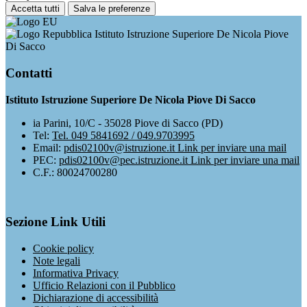
Accetta tutti
Salva le preferenze
Istituto Istruzione Superiore De Nicola Piove
Di Sacco
Contatti
Istituto Istruzione Superiore De Nicola Piove Di Sacco
ia Parini, 10/C - 35028 Piove di Sacco (PD)
Tel:
Tel. 049 5841692 / 049.9703995
Email:
pdis02100v@istruzione.it
Link per inviare una mail
PEC:
pdis02100v@pec.istruzione.it
Link per inviare una mail
C.F.: 80024700280
Sezione Link Utili
Cookie policy
Note legali
Informativa Privacy
Ufficio Relazioni con il Pubblico
Dichiarazione di accessibilità