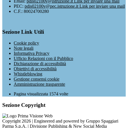
Email:
pdis02100v@istruzione.it
Link per inviare una mail
PEC:
pdis02100v@pec.istruzione.it
Link per inviare una mail
C.F.: 80024700280
Sezione Link Utili
Cookie policy
Note legali
Informativa Privacy
Ufficio Relazioni con il Pubblico
Dichiarazione di accessibilità
Obiettivi di accessibilità
Whistleblowing
Gestione consensi cookie
Amministrazione trasparente
Pagina visualizzata
1574
volte
Sezione Copyright
Copyright 2026 | Engineered and powered by Gruppo Spaggiari
Parma S.p.A. | Divisione Publishing & New Social Media