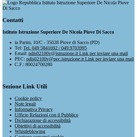
Istituto Istruzione Superiore De Nicola Piove
Di Sacco
Contatti
Istituto Istruzione Superiore De Nicola Piove Di Sacco
ia Parini, 10/C - 35028 Piove di Sacco (PD)
Tel:
Tel. 049 5841692 / 049.9703995
Email:
pdis02100v@istruzione.it
Link per inviare una mail
PEC:
pdis02100v@pec.istruzione.it
Link per inviare una mail
C.F.: 80024700280
Sezione Link Utili
Cookie policy
Note legali
Informativa Privacy
Ufficio Relazioni con il Pubblico
Dichiarazione di accessibilità
Obiettivi di accessibilità
Whistleblowing
Gestione consensi cookie