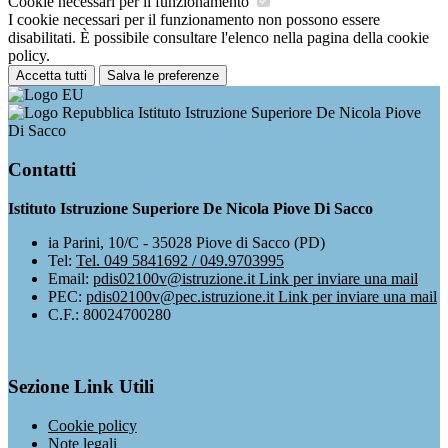
Cookie necessari per il funzionamento
I cookie necessari per il funzionamento non possono essere
disabilitati. È possibile consultare l'elenco nella pagina della cookie
policy.
Accetta tutti
Salva le preferenze
Istituto Istruzione Superiore De Nicola Piove
Di Sacco
Contatti
Istituto Istruzione Superiore De Nicola Piove Di Sacco
ia Parini, 10/C - 35028 Piove di Sacco (PD)
Tel:
Tel. 049 5841692 / 049.9703995
Email:
pdis02100v@istruzione.it
Link per inviare una mail
PEC:
pdis02100v@pec.istruzione.it
Link per inviare una mail
C.F.: 80024700280
Sezione Link Utili
Cookie policy
Note legali